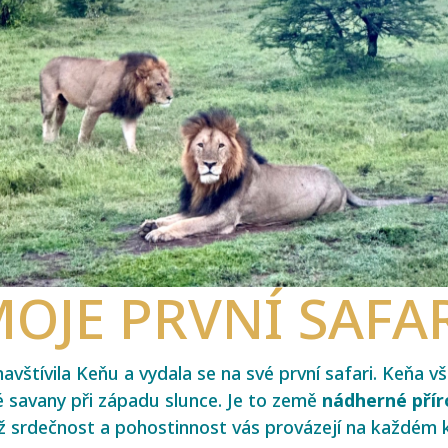
OJE PRVNÍ SAFA
vštívila Keňu a vydala se na své první safari. Keňa vš
 savany při západu slunce. Je to země
nádherné přír
hž srdečnost a pohostinnost vás provázejí na každém 