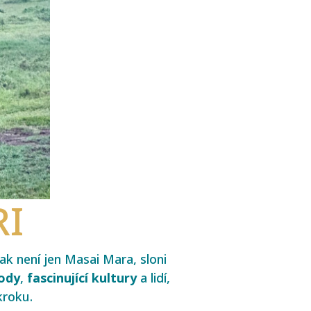
RI
ak není jen Masai Mara, sloni
ody
,
fascinující
kultury
a lidí,
kroku.