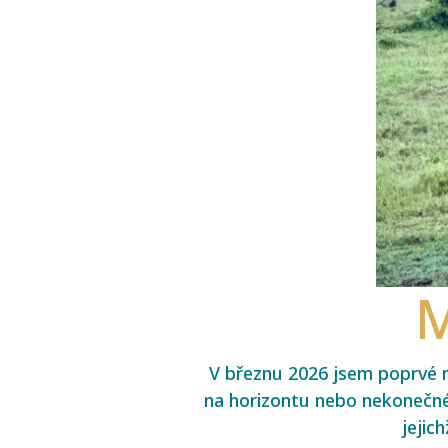
M
V březnu 2026 jsem poprvé na
na horizontu nebo nekonečné
jejic