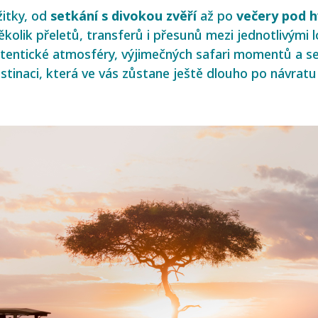
žitky, od
setkání s
divokou
zvěří
až po
večery
pod h
kolik přeletů, transferů i přesunů mezi jednotlivými
tentické atmosféry, výjimečných safari momentů a setk
stinaci, která ve vás zůstane ještě dlouho po návra