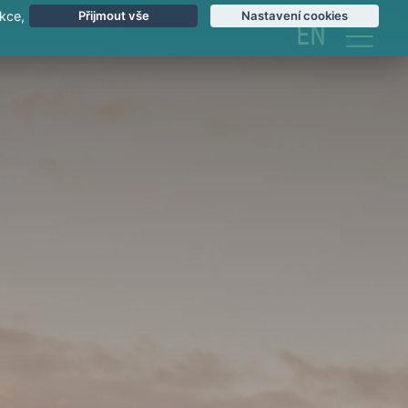
kce,
Přijmout vše
Nastavení cookies
EN