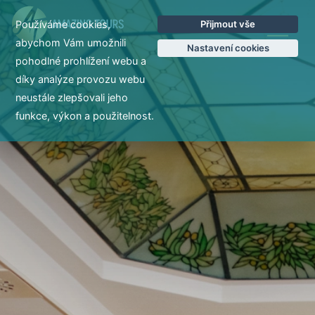
Používáme cookies,
Přijmout vše
EN
abychom Vám umožnili
Nastavení cookies
pohodlné prohlížení webu a
díky analýze provozu webu
neustále zlepšovali jeho
funkce, výkon a použitelnost.