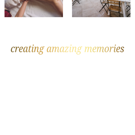
GOLF
PLÁŽ
The Datai
Soneva Fushi
Rosewood Mayakoba
Joali
Fancourt
Royal Palm Beachcomber