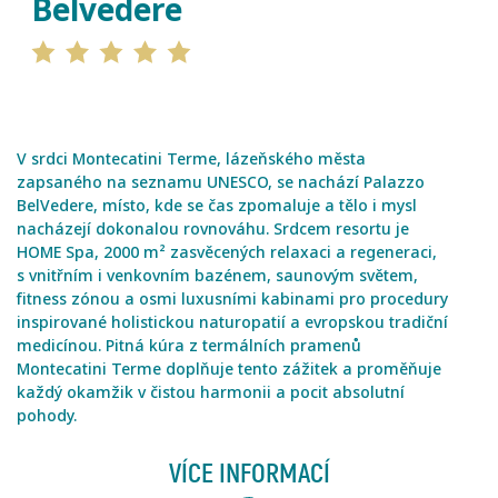
Belvedere
V srdci Montecatini Terme, lázeňského města
zapsaného na seznamu UNESCO, se nachází Palazzo
BelVedere, místo, kde se čas zpomaluje a tělo i mysl
nacházejí dokonalou rovnováhu. Srdcem resortu je
HOME Spa, 2000 m² zasvěcených relaxaci a regeneraci,
s vnitřním i venkovním bazénem, saunovým světem,
fitness zónou a osmi luxusními kabinami pro procedury
inspirované holistickou naturopatií a evropskou tradiční
medicínou. Pitná kúra z termálních pramenů
Montecatini Terme doplňuje tento zážitek a proměňuje
každý okamžik v čistou harmonii a pocit absolutní
pohody.
VÍCE INFORMACÍ