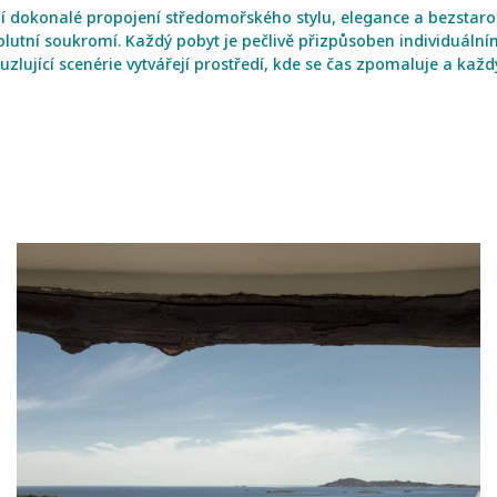
í dokonalé propojení středomořského stylu, elegance a bezstaro
olutní soukromí. Každý pobyt je pečlivě přizpůsoben individuál
uzlující scenérie vytvářejí prostředí, kde se čas zpomaluje a ka