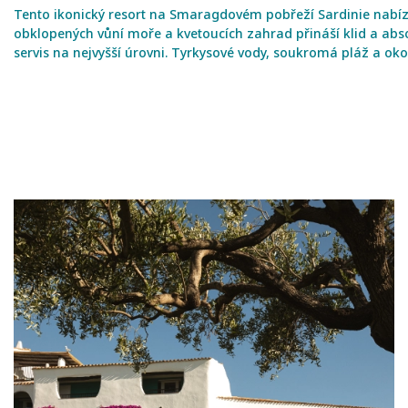
Tento ikonický resort na Smaragdovém pobřeží Sardinie nabíz
obklopených vůní moře a kvetoucích zahrad přináší klid a abs
servis na nejvyšší úrovni. Tyrkysové vody, soukromá pláž a oko