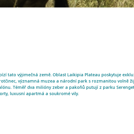
zí tato výjimečná země. Oblast Laikipia Plateau poskytuje exkluzi
 sirotčinec, významná muzea a národní park s rozmanitou volně ž
nu. Téměř dva milióny zeber a pakoňů putují z parku Serengeti 
rty, luxusní apartmá a soukromé vily.