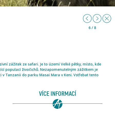
Předchozí
Další
Z
6 / 8
vní zážitek ze safari. Je to území Velké pětky, místo, kde
ijící populací živočichů. Nezapomenutelným zážitkem je
v Tanzanii do parku Masai Mara v Keni. Vstřebat tento
VÍCE INFORMACÍ