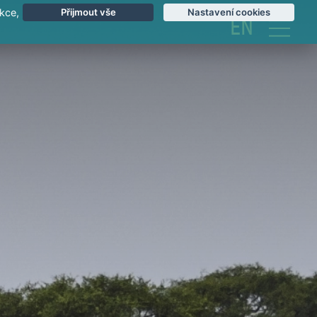
kce,
Přijmout vše
Nastavení cookies
EN