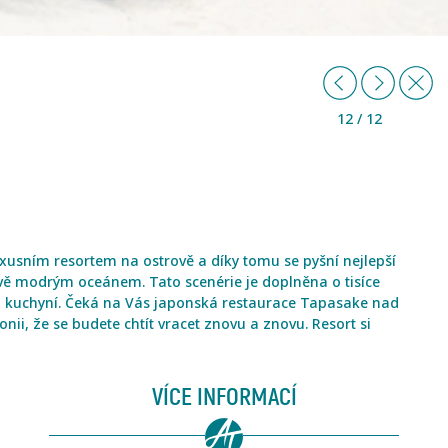
Předchozí
Další
Z
12 / 12
uxusním resortem na ostrově a díky tomu se pyšní nejlepší
ově modrým oceánem. Tato scenérie je doplněna o tisíce
ou kuchyní. Čeká na Vás japonská restaurace Tapasake nad
ii, že se budete chtít vracet znovu a znovu. Resort si
VÍCE INFORMACÍ