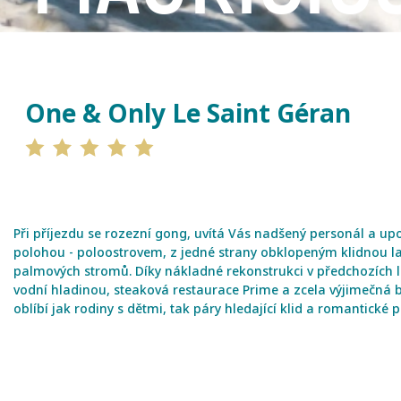
One & Only Le Saint Géran
Při příjezdu se rozezní gong, uvítá Vás nadšený personál a up
polohou - poloostrovem, z jedné strany obklopeným klidnou la
palmových stromů. Díky nákladné rekonstrukci v předchozích 
vodní hladinou, steaková restaurace Prime a zcela výjimečná bu
oblíbí jak rodiny s dětmi, tak páry hledající klid a romantické p