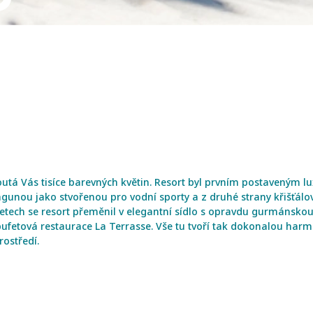
outá Vás tisíce barevných květin. Resort byl prvním postaveným l
gunou jako stvořenou pro vodní sporty a z druhé strany křišťál
letech se resort přeměnil v elegantní sídlo s opravdu gurmánsk
fetová restaurace La Terrasse. Vše tu tvoří tak dokonalou harmon
rostředí.