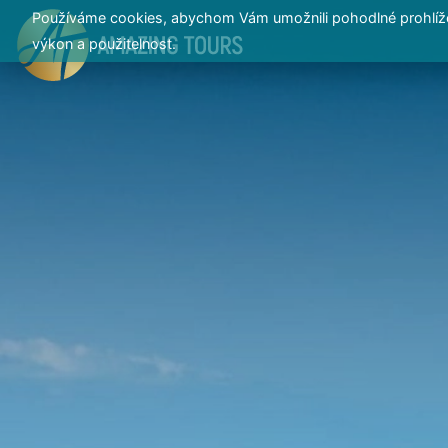
Používáme cookies, abychom Vám umožnili pohodlné prohlížen
výkon a použitelnost.