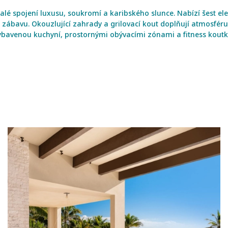
nalé spojení luxusu, soukromí a karibského slunce. Nabízí šest el
 i zábavu. Okouzlující zahrady a grilovací kout doplňují atmosféru
 vybavenou kuchyní, prostornými obývacími zónami a fitness kou