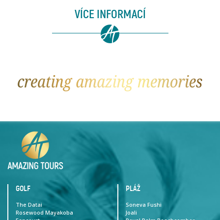
VÍCE INFORMACÍ
GOLF
PLÁŽ
The Datai
Soneva Fushi
Rosewood Mayakoba
Joali