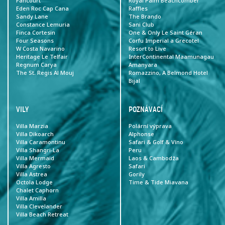
Fancourt
Royal Palm Beachcomber
Eden Roc Cap Cana
Raffles
Sandy Lane
The Brando
Constance Lemuria
Sani Club
Finca Cortesin
One & Only Le Saint Géran
Four Seasons
Corfu Imperial a Grecotel
W Costa Navarino
Resort to Live
Heritage Le Telfair
InterContinental Maamunagau
Regnum Carya
Amanyara
The St. Regis Al Mouj
Romazzino, A Belmond Hotel
Bijal
VILY
POZNÁVACÍ
Villa Marzia
Polární výprava
Villa Dikoarch
Alphonse
Villa Caramontinu
Safari & Golf & Víno
Villa Shangri-La
Peru
Villa Mermaid
Laos & Cambodža
Villa Agresto
Safari
Villa Astrea
Gorily
Octola Lodge
Time & Tide Miavana
Chalet Caphorn
Villa Amilla
Villa Clevelander
Villa Beach Retreat