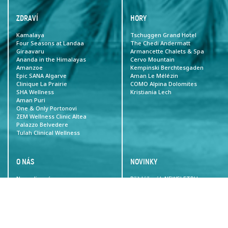
ZDRAVÍ
HORY
Kamalaya
Tschuggen Grand Hotel
Four Seasons at Landaa
The Chedi Andermatt
Giraavaru
Armancette Chalets & Spa
Ananda in the Himalayas
Cervo Mountain
Amanzoe
Kempinski Berchtesgaden
Epic SANA Algarve
Aman Le Mélézin
Clinique La Prairie
COMO Alpina Dolomites
SHA Wellness
Kristiania Lech
Aman Puri
One & Only Portonovi
ZEM Wellness Clinic Altea
Palazzo Belvedere
Tulah Clinical Wellness
O NÁS
NOVINKY
Napsali o nás
Přihlášení k NEWSLETRU
KONTAKT