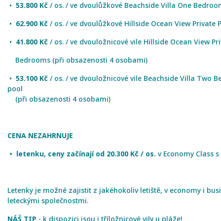
•
53.800 Kč
/ os. / ve dvoulůžkové Beachside Villa One Bedroo
•
62.900 Kč
/ os. / ve dvoulůžkové Hillside Ocean View Private
•
41.800 Kč
/ os. / ve dvouložnicové vile Hillside Ocean View P
Bedrooms (při obsazenosti 4 osobami)
•
53.100 Kč
/ os. / ve dvouložnicové vile Beachside Villa Two 
pool
(při obsazenosti 4 osobami)
CENA NEZAHRNUJE
• letenku, ceny začínají od 20.300 Kč / os.
v Economy Class s 
Letenky je možné zajistit z jakéhokoliv letiště, v economy i bus
leteckými společnostmi.
NÁŠ TIP
- k dispozici jsou i tříložnicové vily u pláže!