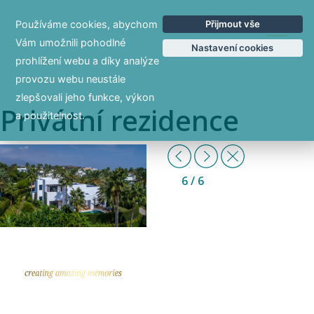
Používáme cookies, abychom
Přijmout vše
EN
Vám umožnili pohodlné
Nastavení cookies
prohlížení webu a díky analýze
provozu webu neustále
zlepšovali jeho funkce, výkon
Privátní rezidence
a použitelnost.
Previous
Další
Zpět
6
/ 6