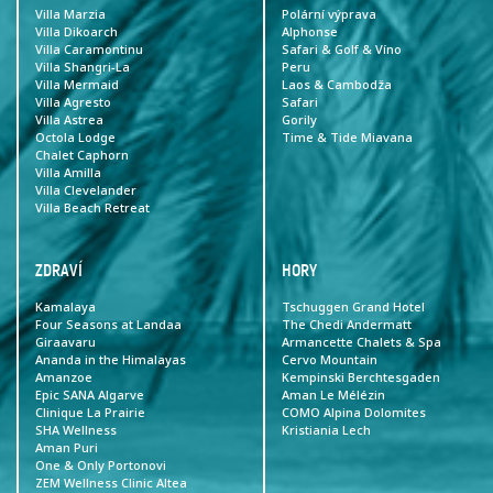
Villa Marzia
Polární výprava
Villa Dikoarch
Alphonse
Villa Caramontinu
Safari & Golf & Víno
Villa Shangri-La
Peru
Villa Mermaid
Laos & Cambodža
Villa Agresto
Safari
Villa Astrea
Gorily
Octola Lodge
Time & Tide Miavana
Chalet Caphorn
Villa Amilla
Villa Clevelander
Villa Beach Retreat
ZDRAVÍ
HORY
Kamalaya
Tschuggen Grand Hotel
Four Seasons at Landaa
The Chedi Andermatt
Giraavaru
Armancette Chalets & Spa
Ananda in the Himalayas
Cervo Mountain
Amanzoe
Kempinski Berchtesgaden
Epic SANA Algarve
Aman Le Mélézin
Clinique La Prairie
COMO Alpina Dolomites
SHA Wellness
Kristiania Lech
Aman Puri
One & Only Portonovi
ZEM Wellness Clinic Altea