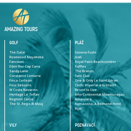
GOLF
PLÁŽ
The Datai
Soneva Fushi
Rosewood Mayakoba
Joali
Fancourt
Royal Palm Beachcomber
Eden Roc Cap Cana
Raffles
Sandy Lane
The Brando
Constance Lemuria
Sani Club
Finca Cortesin
One & Only Le Saint Géran
Four Seasons
Corfu Imperial a Grecotel
W Costa Navarino
Resort to Live
Heritage Le Telfair
InterContinental Maamunagau
Regnum Carya
Amanyara
The St. Regis Al Mouj
Romazzino, A Belmond Hotel
Bijal
VILY
POZNÁVACÍ