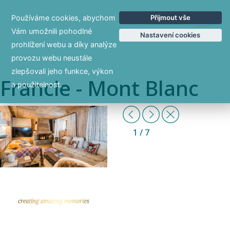
Používáme cookies, abychom
Přijmout vše
EN
Vám umožnili pohodlné
Nastavení cookies
prohlížení webu a díky analýze
provozu webu neustále
zlepšovali jeho funkce, výkon
Francie - Mont Blanc
a použitelnost.
Previous
Další
Zpět
1
/ 7