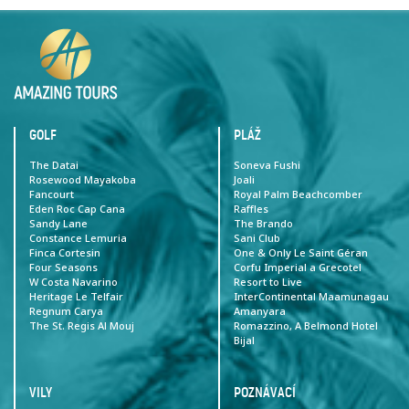
GOLF
PLÁŽ
The Datai
Soneva Fushi
Rosewood Mayakoba
Joali
Fancourt
Royal Palm Beachcomber
Eden Roc Cap Cana
Raffles
Sandy Lane
The Brando
Constance Lemuria
Sani Club
Finca Cortesin
One & Only Le Saint Géran
Four Seasons
Corfu Imperial a Grecotel
W Costa Navarino
Resort to Live
Heritage Le Telfair
InterContinental Maamunagau
Regnum Carya
Amanyara
The St. Regis Al Mouj
Romazzino, A Belmond Hotel
Bijal
VILY
POZNÁVACÍ