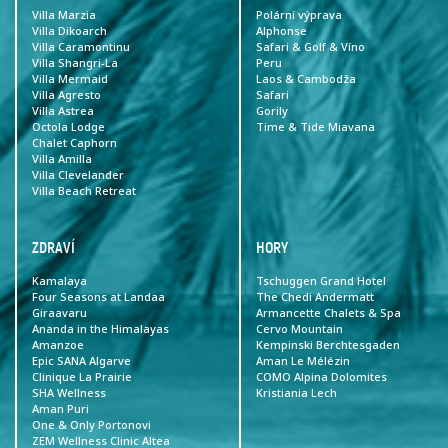
Villa Marzia
Polární výprava
Villa Dikoarch
Alphonse
Villa Caramontinu
Safari & Golf & Víno
Villa Shangri-La
Peru
Villa Mermaid
Laos & Cambodža
Villa Agresto
Safari
Villa Astrea
Gorily
Octola Lodge
Time & Tide Miavana
Chalet Caphorn
Villa Amilla
Villa Clevelander
Villa Beach Retreat
ZDRAVÍ
HORY
Kamalaya
Tschuggen Grand Hotel
Four Seasons at Landaa
The Chedi Andermatt
Giraavaru
Armancette Chalets & Spa
Ananda in the Himalayas
Cervo Mountain
Amanzoe
Kempinski Berchtesgaden
Epic SANA Algarve
Aman Le Mélézin
Clinique La Prairie
COMO Alpina Dolomites
SHA Wellness
Kristiania Lech
Aman Puri
One & Only Portonovi
ZEM Wellness Clinic Altea