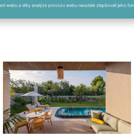
í webu a díky analýze provozu webu neustále zlepšovali jeho fun