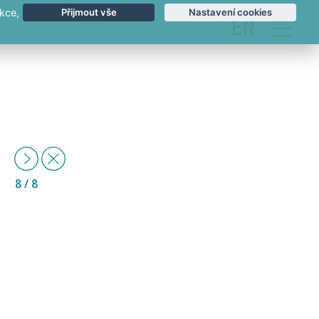
kce,
Přijmout vše
Nastavení cookies
EN
Další
Zpět
8
/ 8