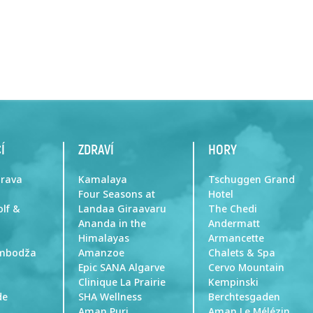
Í
ZDRAVÍ
HORY
prava
Kamalaya
Tschuggen Grand
Four Seasons at
Hotel
olf &
Landaa Giraavaru
The Chedi
Ananda in the
Andermatt
Himalayas
Armancette
ambodža
Amanzoe
Chalets & Spa
Epic SANA Algarve
Cervo Mountain
Clinique La Prairie
Kempinski
de
SHA Wellness
Berchtesgaden
Aman Puri
Aman Le Mélézin