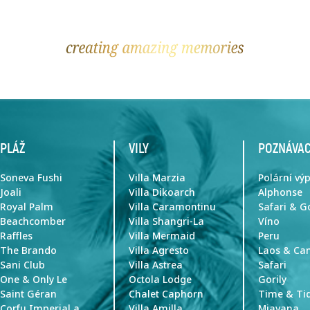
PLÁŽ
VILY
POZNÁVAC
Soneva Fushi
Villa Marzia
Polární vý
Joali
Villa Dikoarch
Alphonse
Royal Palm
Villa Caramontinu
Safari & G
Beachcomber
Villa Shangri-La
Víno
Raffles
Villa Mermaid
Peru
The Brando
Villa Agresto
Laos & C
Sani Club
Villa Astrea
Safari
One & Only Le
Octola Lodge
Gorily
Saint Géran
Chalet Caphorn
Time & Ti
Corfu Imperial a
Villa Amilla
Miavana