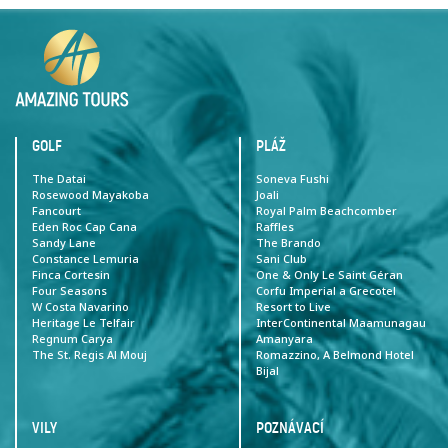
GOLF
PLÁŽ
The Datai
Soneva Fushi
Rosewood Mayakoba
Joali
Fancourt
Royal Palm Beachcomber
Eden Roc Cap Cana
Raffles
Sandy Lane
The Brando
Constance Lemuria
Sani Club
Finca Cortesin
One & Only Le Saint Géran
Four Seasons
Corfu Imperial a Grecotel
W Costa Navarino
Resort to Live
Heritage Le Telfair
InterContinental Maamunagau
Regnum Carya
Amanyara
The St. Regis Al Mouj
Romazzino, A Belmond Hotel
Bijal
VILY
POZNÁVACÍ