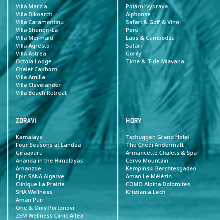
Villa Marzia
Polární výprava
Villa Dikoarch
Alphonse
Villa Caramontinu
Safari & Golf & Víno
Villa Shangri-La
Peru
Villa Mermaid
Laos & Cambodža
Villa Agresto
Safari
Villa Astrea
Gorily
Octola Lodge
Time & Tide Miavana
Chalet Caphorn
Villa Amilla
Villa Clevelander
Villa Beach Retreat
ZDRAVÍ
HORY
Kamalaya
Tschuggen Grand Hotel
Four Seasons at Landaa
The Chedi Andermatt
Giraavaru
Armancette Chalets & Spa
Ananda in the Himalayas
Cervo Mountain
Amanzoe
Kempinski Berchtesgaden
Epic SANA Algarve
Aman Le Mélézin
Clinique La Prairie
COMO Alpina Dolomites
SHA Wellness
Kristiania Lech
Aman Puri
One & Only Portonovi
ZEM Wellness Clinic Altea