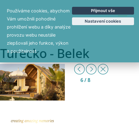
Používáme cookies, abychom
Přijmout vše
EN
Vám umožnili pohodlné
Nastavení cookies
prohlížení webu a díky analýze
provozu webu neustále
zlepšovali jeho funkce, výkon
Turecko - Belek
a použitelnost.
Previous
Další
Zpět
6
/ 8